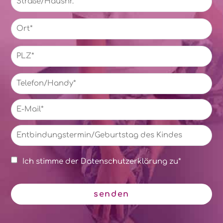
St
PL
Telefon/Handy
*
E-
Mail
*
Entbindungstermin/Geburtstag
des
Kindes
Einwilligung
*
Ich stimme der
Datenschutzerklärung
zu
*