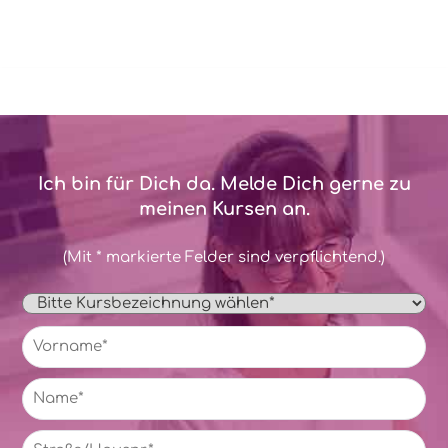
Ich bin für Dich da. Melde Dich gerne zu
meinen Kursen an.
(Mit * markierte Felder sind verpflichtend.)
Kursauswahl
*
Name
*
Vo
Na
Anschrift
*
Ans